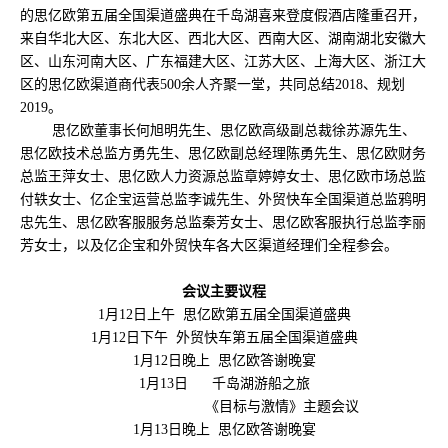
的思亿欧第五届全国渠道盛典在千岛湖喜来登度假酒店隆重召开，
来自华北大区、东北大区、西北大区、西南大区、湖南湖北安徽大
区、山东河南大区、广东福建大区、江苏大区、上海大区、浙江大
区的思亿欧渠道商代表500余人齐聚一堂，共同总结2018、规划
2019。
思亿欧董事长何旭明先生、思亿欧高级副总裁徐苏源先生、
思亿欧技术总监方勇先生、思亿欧副总经理陈勇先生、思亿欧财务
总监王萍女士、思亿欧人力资源总监章婷婷女士、思亿欧市场总监
付轶女士、亿企宝运营总监李诚先生、外贸快车全国渠道总监鸦明
忠先生、思亿欧客服服务总监秦芳女士、思亿欧客服执行总监李丽
芳女士，以及亿企宝和外贸快车各大区渠道经理们全程参会。
会议主要议程
1月12日上午 思亿欧第五届全国渠道盛典
1月12日下午 外贸快车第五届全国渠道盛典
1月12日晚上 思亿欧答谢晚宴
1月13日 千岛湖游船之旅
《目标与激情》主题会议
1月13日晚上 思亿欧答谢晚宴