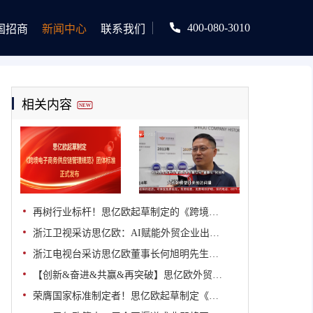
400-080-3010
国招商
新闻中心
联系我们
相关内容
NEW
再树行业标杆！思亿欧起草制定的《跨境电子商务供应链管理规范》团体标准正式发布
浙江卫视采访思亿欧：AI赋能外贸企业出海，助力中国外贸提质增效
浙江电视台采访思亿欧董事长何旭明先生：思亿欧外贸快车引领“内转外”企业乘AI东风出海
【创新&奋进&共赢&再突破】思亿欧外贸快车第十二届全国渠道盛典胜利闭幕！
荣膺国家标准制定者！思亿欧起草制定《跨境电商独立站运营服务指南》国家标准正式发布并实施！