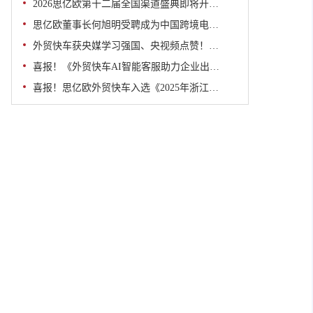
2026思亿欧第十二届全国渠道盛典即将开幕！
思亿欧董事长何旭明受聘成为中国跨境电商50人论坛特邀专家！
外贸快车获央媒学习强国、央视频点赞！解码省级重点项目背后的出海“赋能力”
喜报！《外贸快车AI智能客服助力企业出海》入选2025年浙江省数字贸易创新应用优秀案例
喜报！思亿欧外贸快车入选《2025年浙江省数字贸易百强榜》